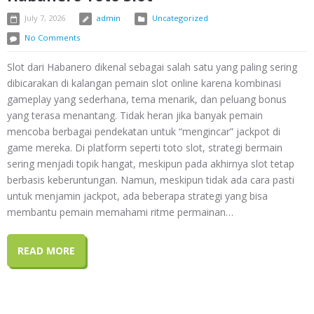
July 7, 2026
admin
Uncategorized
No Comments
Slot dari Habanero dikenal sebagai salah satu yang paling sering
dibicarakan di kalangan pemain slot online karena kombinasi
gameplay yang sederhana, tema menarik, dan peluang bonus
yang terasa menantang. Tidak heran jika banyak pemain
mencoba berbagai pendekatan untuk “mengincar” jackpot di
game mereka. Di platform seperti toto slot, strategi bermain
sering menjadi topik hangat, meskipun pada akhirnya slot tetap
berbasis keberuntungan. Namun, meskipun tidak ada cara pasti
untuk menjamin jackpot, ada beberapa strategi yang bisa
membantu pemain memahami ritme permainan…
READ MORE