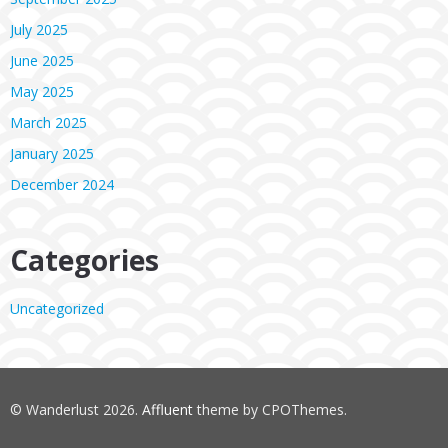
July 2025
June 2025
May 2025
March 2025
January 2025
December 2024
Categories
Uncategorized
© Wanderlust 2026.
Affluent
theme by CPOThemes.