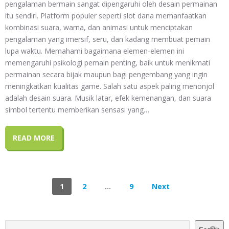
pengalaman bermain sangat dipengaruhi oleh desain permainan
itu sendiri. Platform populer seperti slot dana memanfaatkan
kombinasi suara, warna, dan animasi untuk menciptakan
pengalaman yang imersif, seru, dan kadang membuat pemain
lupa waktu. Memahami bagaimana elemen-elemen ini
memengaruhi psikologi pemain penting, baik untuk menikmati
permainan secara bijak maupun bagi pengembang yang ingin
meningkatkan kualitas game. Salah satu aspek paling menonjol
adalah desain suara. Musik latar, efek kemenangan, dan suara
simbol tertentu memberikan sensasi yang…
READ MORE
1
2
…
9
Next