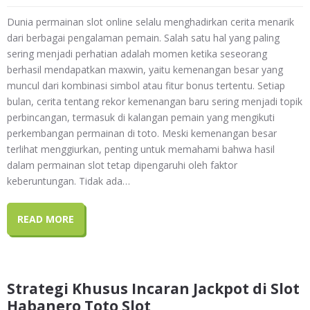
Dunia permainan slot online selalu menghadirkan cerita menarik
dari berbagai pengalaman pemain. Salah satu hal yang paling
sering menjadi perhatian adalah momen ketika seseorang
berhasil mendapatkan maxwin, yaitu kemenangan besar yang
muncul dari kombinasi simbol atau fitur bonus tertentu. Setiap
bulan, cerita tentang rekor kemenangan baru sering menjadi topik
perbincangan, termasuk di kalangan pemain yang mengikuti
perkembangan permainan di toto. Meski kemenangan besar
terlihat menggiurkan, penting untuk memahami bahwa hasil
dalam permainan slot tetap dipengaruhi oleh faktor
keberuntungan. Tidak ada…
READ MORE
Strategi Khusus Incaran Jackpot di Slot
Habanero Toto Slot