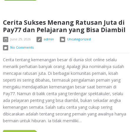
Cerita Sukses Menang Ratusan Juta di
Pay77 dan Pelajaran yang Bisa Diambil
June 29, 2026
admin
Uncategorized
No Comments
Cerita tentang kemenangan besar di dunia slot online selalu
menarik perhatian banyak orang. Apalagi jika nominalnya sudah
mencapai ratusan juta. Di berbagai komunitas pemain, kisah
seperti ini sering dibahas, termasuk pengalaman pemain yang
mengaku mendapatkan kemenangan besar saat bermain di
Pay77. Namun di balik cerita yang terdengar spektakuler, selalu
ada pelajaran penting yang bisa diambil, bukan sekadar angka
kemenangan semata. Salah satu cerita yang cukup sering
dibicarakan adalah tentang seorang pemain yang awalnya hanya
bermain untuk hiburan. Ia tidak memiliki…