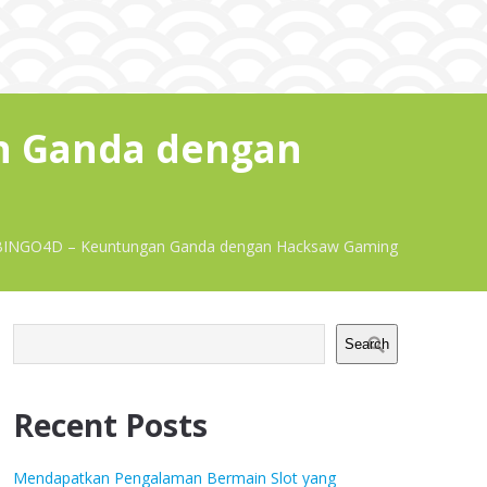
an Ganda dengan
i BINGO4D – Keuntungan Ganda dengan Hacksaw Gaming
Search
Recent Posts
Mendapatkan Pengalaman Bermain Slot yang