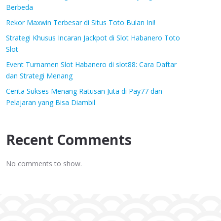
Berbeda
Rekor Maxwin Terbesar di Situs Toto Bulan Ini!
Strategi Khusus Incaran Jackpot di Slot Habanero Toto
Slot
Event Turnamen Slot Habanero di slot88: Cara Daftar
dan Strategi Menang
Cerita Sukses Menang Ratusan Juta di Pay77 dan
Pelajaran yang Bisa Diambil
Recent Comments
No comments to show.