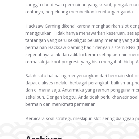
canggih dan desain permainan yang kreatif, pengalama
tentunya, berpeluang memberikan keuntungan ganda.
Hacksaw Gaming dikenal karena menghadirkan slot deng
menggiurkan. Tidak hanya menawarkan keseruan, setia
tantangan yang seru sekaligus peluang menang yang adil.
permainan Hacksaw Gaming hadir dengan sistem RNG (
sepenuhnya acak dan adil. Ini berarti setiap pemain m
termasuk jackpot progresif yang bisa mengubah hidup A
Salah satu hal paling menyenangkan dari bermain slot on
dapat diakses melalui berbagai perangkat, baik smartp
dan di mana saja. Antarmuka yang ramah pengguna mem
sekalipun. Dengan begitu, Anda tidak perlu khawatir soal
bermain dan menikmati permainan.
Berbicara soal strategi, meskipun slot sering diangg
berbagai fitur yang bisa dimanfaatkan untuk meningka
memanfaatkan fitur putaran gratis, atau mencoba berb