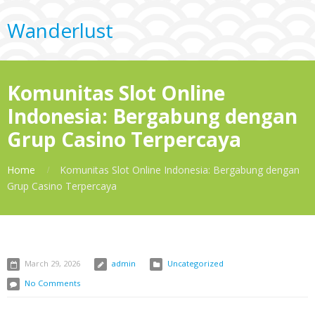
Wanderlust
Komunitas Slot Online
Indonesia: Bergabung dengan
Grup Casino Terpercaya
Home
Komunitas Slot Online Indonesia: Bergabung dengan
Grup Casino Terpercaya
March 29, 2026
admin
Uncategorized
No Comments